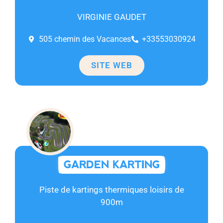
VIRGINIE GAUDET
505 chemin des Vacances
+33553030924
SITE WEB
GARDEN KARTING
Piste de kartings thermiques loisirs de
900m