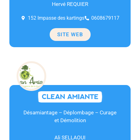
Hervé REQUIER
152 Impasse des kartings
0608679117
SITE WEB
CLEAN AMIANTE
Désamiantage – Déplombage – Curage
et Démolition
Ali SELLAOUI